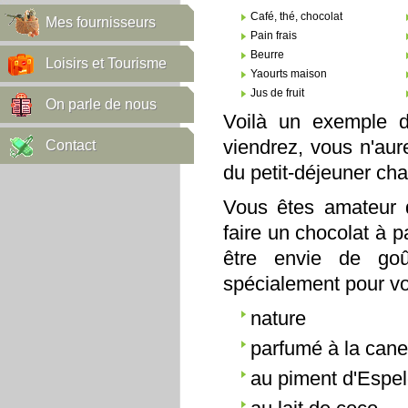
Café, thé, chocolat
Mes fournisseurs
Pain frais
Beurre
Loisirs et Tourisme
Yaourts maison
Jus de fruit
On parle de nous
Voilà un exemple d
viendrez, vous n'aur
Contact
du petit-déjeuner cha
Vous êtes amateur 
faire un chocolat à 
être envie de go
spécialement pour v
nature
parfumé à la cane
au piment d'Espel