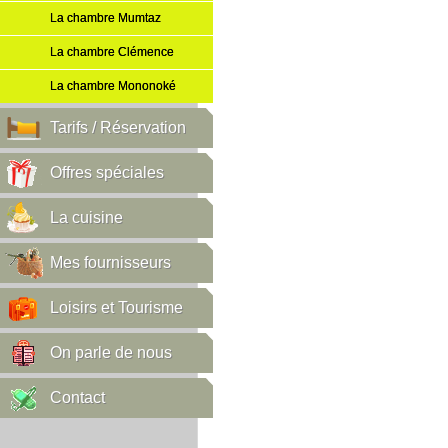
La chambre Mumtaz
La chambre Clémence
La chambre Mononoké
Tarifs / Réservation
Offres spéciales
La cuisine
Mes fournisseurs
Loisirs et Tourisme
On parle de nous
Contact