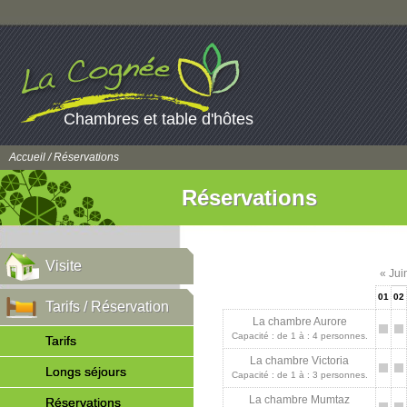
Chambres et table d'hôtes
Accueil
/ Réservations
Réservations
Visite
« Jui
01
02
Tarifs / Réservation
La chambre Aurore
Capacité : de 1 à : 4 personnes.
Tarifs
La chambre Victoria
Longs séjours
Capacité : de 1 à : 3 personnes.
La chambre Mumtaz
Réservations