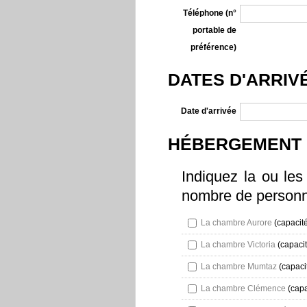
Téléphone (n°
portable de
préférence)
DATES D'ARRIV
Date d'arrivée
HÉBERGEMENT
Indiquez la ou les
nombre de personn
La chambre Aurore
(capacité
La chambre Victoria
(capacit
La chambre Mumtaz
(capaci
La chambre Clémence
(capa