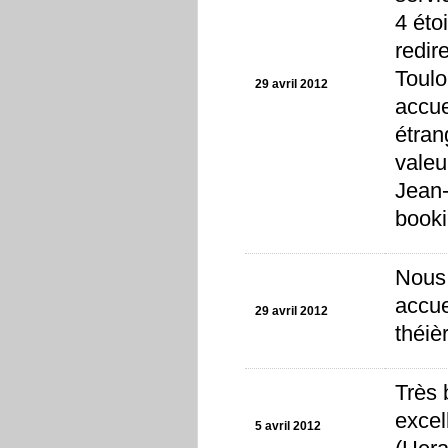
4 éto
redir
Toulo
29 avril 2012
accue
étran
valeu
Jean-
book
Nous 
accue
29 avril 2012
théiè
Très 
excel
5 avril 2012