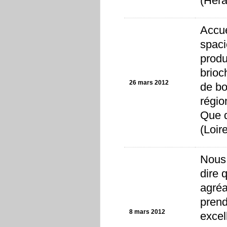
(Hera
Accue
spaci
produ
brioc
26 mars 2012
de bo
régio
Que d
(Loire
Nous 
dire 
agréa
prend
8 mars 2012
excel