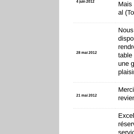
4 juin 2012
Mais 
al (T
Nous 
dispo
rendr
28 mai 2012
table
une g
plais
Merci
21 mai 2012
revie
Excel
réser
servi