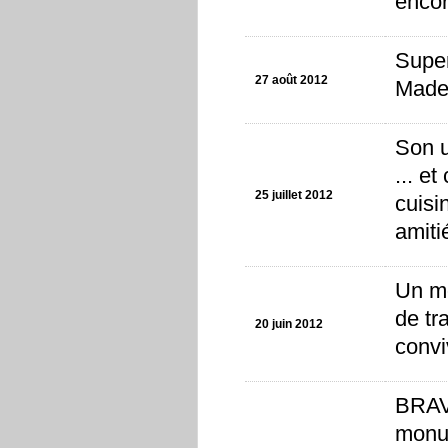
encor
Super
27 août 2012
Madel
Son u
... e
25 juillet 2012
cuisi
amiti
Un mo
de tr
20 juin 2012
convi
BRAVO
monum