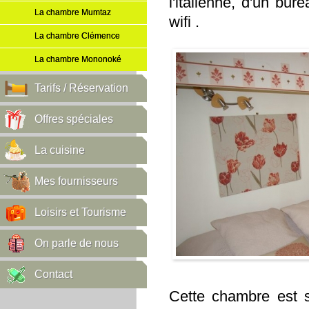
l'italienne, d'un bur
La chambre Mumtaz
wifi .
La chambre Clémence
La chambre Mononoké
Tarifs / Réservation
Offres spéciales
La cuisine
Mes fournisseurs
Loisirs et Tourisme
On parle de nous
Contact
Cette chambre est s