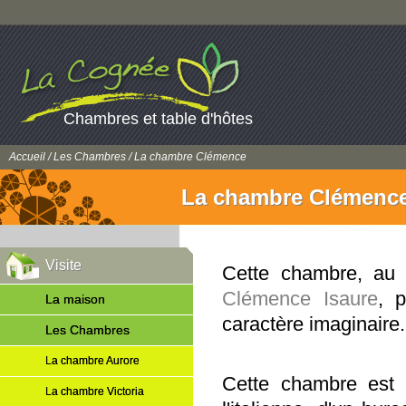
Chambres et table d'hôtes
Accueil
/
Les Chambres
/ La chambre Clémence
La chambre Clémenc
Visite
Cette chambre, au 
Clémence Isaure
, 
La maison
caractère imaginaire.
Les Chambres
La chambre Aurore
Cette chambre est 
La chambre Victoria