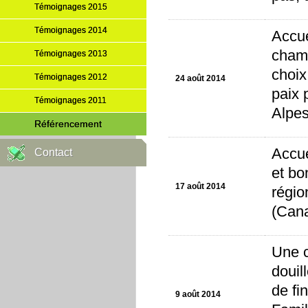
Témoignages 2015
Témoignages 2014
Accue
chamb
Témoignages 2013
choix
Témoignages 2012
24 août 2014
paix 
Témoignages 2011
Alpes
Référencement
Accue
Contact
et bo
17 août 2014
régio
(Can
Une c
douil
de fi
9 août 2014