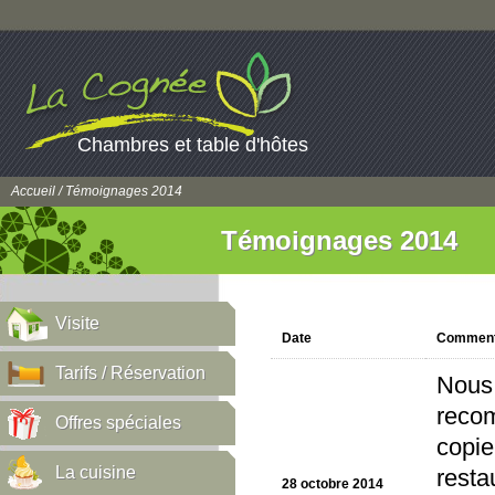
Chambres et table d'hôtes
Accueil
/ Témoignages 2014
Témoignages 2014
Visite
Date
Comment
Tarifs / Réservation
Nous 
recom
Offres spéciales
copie
La cuisine
resta
28 octobre 2014