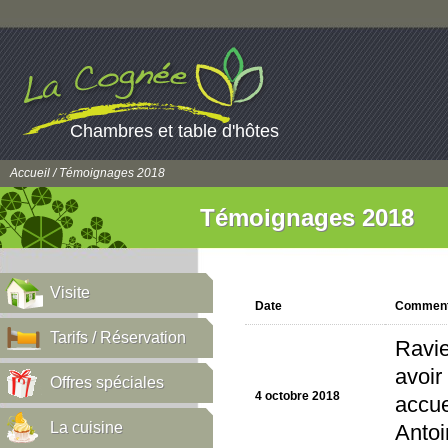
Chambres et table d'hôtes
Accueil
/ Témoignages 2018
Témoignages 2018
Visite
Date
Comment
Tarifs / Réservation
Ravie
avoir
Offres spéciales
4 octobre 2018
accue
La cuisine
Antoi