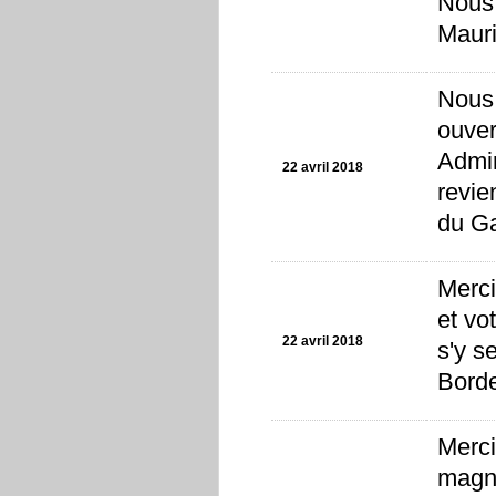
Nous 
Mauri
Nous 
ouver
Admir
22 avril 2018
revie
du G
Merci
et vo
22 avril 2018
s'y s
Borde
Merci
magni