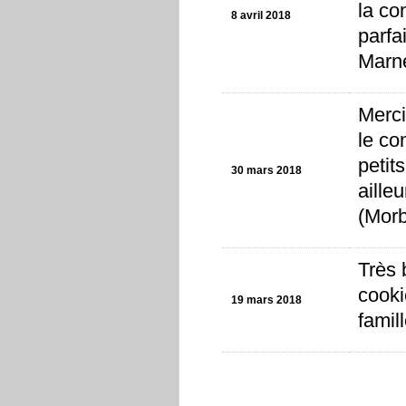
la co
8 avril 2018
parfa
Marn
Merci
le co
petit
30 mars 2018
aille
(Morb
Très 
cooki
19 mars 2018
famil