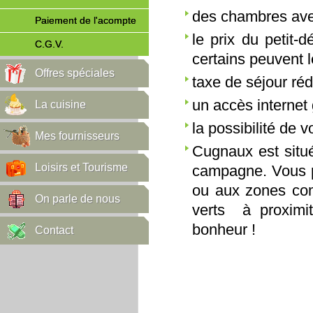
des chambres avec
Paiement de l'acompte
le prix du petit-
C.G.V.
certains peuvent l
Offres spéciales
taxe de séjour réd
un accès internet g
La cuisine
la possibilité de 
Mes fournisseurs
Cugnaux est situé
Loisirs et Tourisme
campagne. Vous p
ou aux zones com
On parle de nous
verts à proximit
bonheur !
Contact